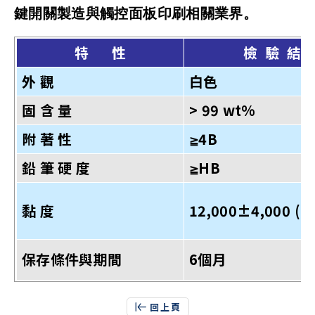
鍵開關製造與觸控面板印刷相關業界。
特 性
檢 驗 結 
外
觀
白色
固
含
量
> 99 wt%
附
著
性
4B
≧
鉛
筆
硬
度
HB
≧
黏
度
12,000±4,000 (cp
保存條件與期間
6
個月
回上頁